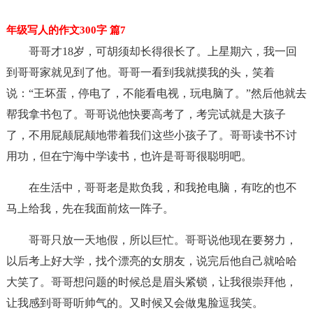
年级写人的作文300字 篇7
哥哥才18岁，可胡须却长得很长了。上星期六，我一回
到哥哥家就见到了他。哥哥一看到我就摸我的头，笑着
说：“王坏蛋，停电了，不能看电视，玩电脑了。”然后他就去
帮我拿书包了。哥哥说他快要高考了，考完试就是大孩子
了，不用屁颠屁颠地带着我们这些小孩子了。哥哥读书不讨
用功，但在宁海中学读书，也许是哥哥很聪明吧。
在生活中，哥哥老是欺负我，和我抢电脑，有吃的也不
马上给我，先在我面前炫一阵子。
哥哥只放一天地假，所以巨忙。哥哥说他现在要努力，
以后考上好大学，找个漂亮的女朋友，说完后他自己就哈哈
大笑了。哥哥想问题的时候总是眉头紧锁，让我很崇拜他，
让我感到哥哥听帅气的。又时候又会做鬼脸逗我笑。