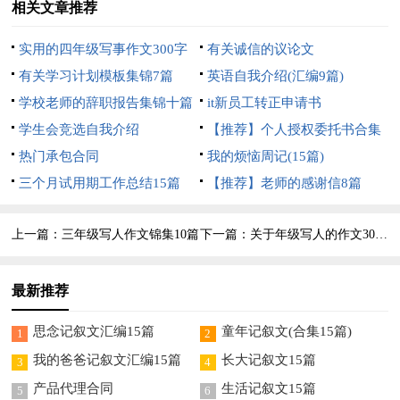
相关文章推荐
实用的四年级写事作文300字
有关诚信的议论文
汇编九篇
有关学习计划模板集锦7篇
英语自我介绍(汇编9篇)
学校老师的辞职报告集锦十篇
it新员工转正申请书
学生会竞选自我介绍
【推荐】个人授权委托书合集
热门承包合同
8篇
我的烦恼周记(15篇)
三个月试用期工作总结15篇
【推荐】老师的感谢信8篇
上一篇：
三年级写人作文锦集10篇
下一篇：
关于年级写人的作文300字锦集6篇
最新推荐
思念记叙文汇编15篇
童年记叙文(合集15篇)
1
2
我的爸爸记叙文汇编15篇
长大记叙文15篇
3
4
产品代理合同
生活记叙文15篇
5
6