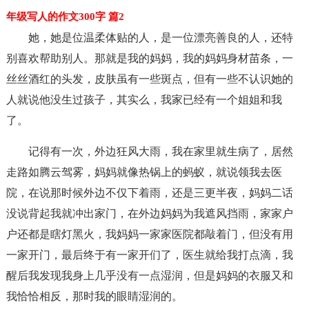
年级写人的作文300字 篇2
她，她是位温柔体贴的人，是一位漂亮善良的人，还特
别喜欢帮助别人。那就是我的妈妈，我的妈妈身材苗条，一
丝丝酒红的头发，皮肤虽有一些斑点，但有一些不认识她的
人就说他没生过孩子，其实么，我家已经有一个姐姐和我
了。
记得有一次，外边狂风大雨，我在家里就生病了，居然
走路如腾云驾雾，妈妈就像热锅上的蚂蚁，就说领我去医
院，在说那时候外边不仅下着雨，还是三更半夜，妈妈二话
没说背起我就冲出家门，在外边妈妈为我遮风挡雨，家家户
户还都是瞎灯黑火，我妈妈一家家医院都敲着门，但没有用
一家开门，最后终于有一家开们了，医生就给我打点滴，我
醒后我发现我身上几乎没有一点湿润，但是妈妈的衣服又和
我恰恰相反，那时我的眼睛湿润的。