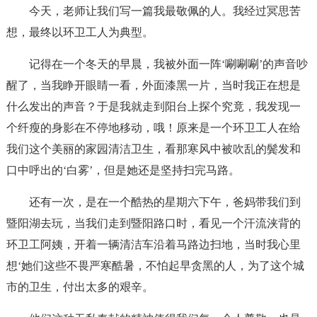
今天，老师让我们写一篇我最敬佩的人。我经过冥思苦
想，最终以环卫工人为典型。
记得在一个冬天的早晨，我被外面一阵‘唰唰唰’的声音吵
醒了，当我睁开眼睛一看，外面漆黑一片，当时我正在想是
什么发出的声音？于是我就走到阳台上探个究竟，我发现一
个纤瘦的身影在不停地移动，哦！原来是一个环卫工人在给
我们这个美丽的家园清洁卫生，看那寒风中被吹乱的鬓发和
口中呼出的‘白雾’，但是她还是坚持扫完马路。
还有一次，是在一个酷热的星期六下午，爸妈带我们到
暨阳湖去玩，当我们走到暨阳路口时，看见一个汗流浃背的
环卫工阿姨，开着一辆清洁车沿着马路边扫地，当时我心里
想‘她们这些不畏严寒酷暑，不怕起早贪黑的人，为了这个城
市的卫生，付出太多的艰辛。