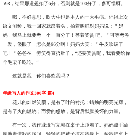
598，结果那道题扣了6分，否则就是100分了，多可惜呀。
哦，不好意思，吹大牛也是本人的一大毛病。记得上次
语文测验，我一回家就昂着头，拍着胸脯对妈妈说：＂妈
妈，我马上就要考一个一百分了！等着奖赏 吧。＂可等考卷
一发，傻眼了，怎么是96分啊！妈妈大笑：＂牛皮吹破了
吧！＂爸爸在一旁笑得直捂肚子，“还要奖赏呢，我看要给你
个毛栗子吃吃。”
这就是我！你们喜欢我吗？
年级写人的作文300字 篇4
花儿的灿烂笑颜，是有了叶的衬托；蜡烛的明亮光辉，
是有了火的燃烧；而爱的怒放，是背后默默关怀的力量。
有一次，我作业没写完就在桌子上睡着了。妈妈蹑手蹑
脚地走进我的房间，轻轻的把被子披在我身上，帮我把桌上