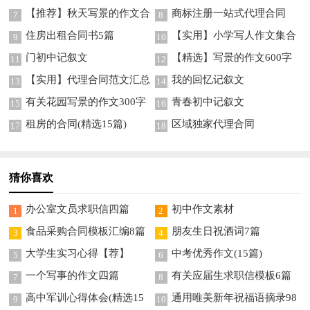
【推荐】秋天写景的作文合
商标注册一站式代理合同
7
8
集10篇
住房出租合同书5篇
【实用】小学写人作文集合
9
10
9篇
门初中记叙文
【精选】写景的作文600字
11
12
集合6篇
【实用】代理合同范文汇总
我的回忆记叙文
13
14
9篇
有关花园写景的作文300字
青春初中记叙文
15
16
六篇
租房的合同(精选15篇)
区域独家代理合同
17
18
猜你喜欢
办公室文员求职信四篇
初中作文素材
1
2
食品采购合同模板汇编8篇
朋友生日祝酒词7篇
3
4
大学生实习心得【荐】
中考优秀作文(15篇)
5
6
一个写事的作文四篇
有关应届生求职信模板6篇
7
8
高中军训心得体会(精选15
通用唯美新年祝福语摘录98
9
10