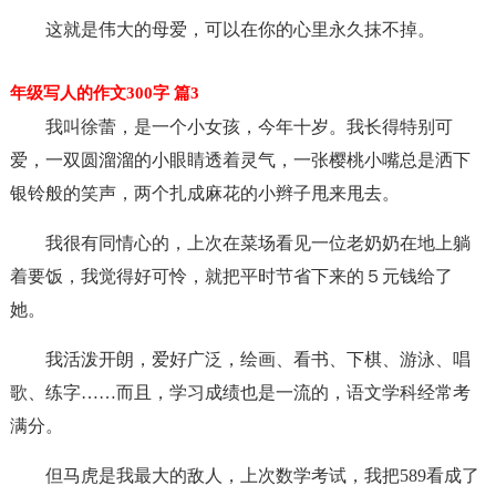
这就是伟大的母爱，可以在你的心里永久抹不掉。
年级写人的作文300字 篇3
我叫徐蕾，是一个小女孩，今年十岁。我长得特别可
爱，一双圆溜溜的小眼睛透着灵气，一张樱桃小嘴总是洒下
银铃般的笑声，两个扎成麻花的小辫子甩来甩去。
我很有同情心的，上次在菜场看见一位老奶奶在地上躺
着要饭，我觉得好可怜，就把平时节省下来的５元钱给了
她。
我活泼开朗，爱好广泛，绘画、看书、下棋、游泳、唱
歌、练字……而且，学习成绩也是一流的，语文学科经常考
满分。
但马虎是我最大的敌人，上次数学考试，我把589看成了