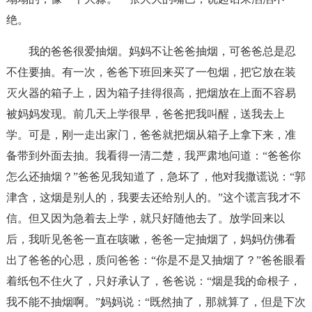
绝。
我的爸爸很爱抽烟。妈妈不让爸爸抽烟，可爸爸总是忍
不住要抽。有一次，爸爸下班回来买了一包烟，把它放在装
灭火器的箱子上，因为箱子挂得很高，把烟放在上面不容易
被妈妈发现。前几天上学很早，爸爸把我叫醒，送我去上
学。可是，刚一走出家门，爸爸就把烟从箱子上拿下来，准
备带到外面去抽。我看得一清二楚，我严肃地问道：“爸爸你
怎么还抽烟？”爸爸见我知道了，急坏了，他对我撒谎说：“郭
津含，这烟是别人的，我要去还给别人的。”这个谎言我才不
信。但又因为急着去上学，就只好随他去了。放学回来以
后，我听见爸爸一直在咳嗽，爸爸一定抽烟了，妈妈仿佛看
出了爸爸的心思，质问爸爸：“你是不是又抽烟了？”爸爸眼看
着纸包不住火了，只好承认了，爸爸说：“烟是我的命根子，
我不能不抽烟啊。”妈妈说：“既然抽了，那就算了，但是下次