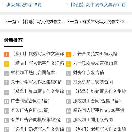
班级自我介绍15篇
【精选】高中的作文集合五篇
上一篇：
【精选】写人优秀作文300字合集五篇
下一篇：
有关年级写人的作文300字锦集9篇
最新推荐
【实用】优秀写人作文集锦
广告合同范文汇编八篇
1
2
8篇
【精品】写人记事作文汇编
六一联欢会发言稿14篇
3
4
六篇
材料加工热门合同范本
财务年会发言稿
5
6
关于小学写人作文集锦6篇
打火机加工安装合同
7
8
【精华】叙事写人作文集锦
【精华】奶奶写人作文集锦
9
10
9篇
8篇
广告刊登合同(15篇)
服装加工合同(合集15篇)
11
12
有关广告合同(15篇)
精选写人记事作文300字锦
13
14
集5篇
有关广告合同模板集锦7篇
服装加工通用版合同
15
16
【必备】奶奶写人作文集锦
【热门】老师写人作文集锦
17
18