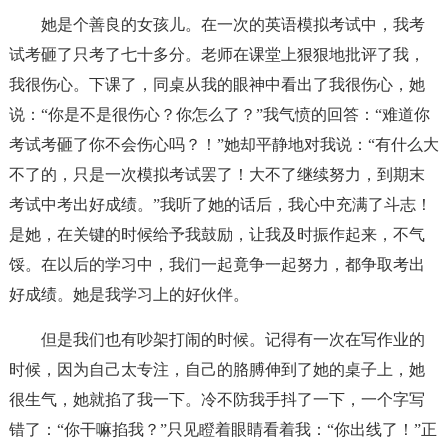
她是个善良的女孩儿。在一次的英语模拟考试中，我考
试考砸了只考了七十多分。老师在课堂上狠狠地批评了我，
我很伤心。下课了，同桌从我的眼神中看出了我很伤心，她
说：“你是不是很伤心？你怎么了？”我气愤的回答：“难道你
考试考砸了你不会伤心吗？！”她却平静地对我说：“有什么大
不了的，只是一次模拟考试罢了！大不了继续努力，到期末
考试中考出好成绩。”我听了她的话后，我心中充满了斗志！
是她，在关键的时候给予我鼓励，让我及时振作起来，不气
馁。在以后的学习中，我们一起竟争一起努力，都争取考出
好成绩。她是我学习上的好伙伴。
但是我们也有吵架打闹的时候。记得有一次在写作业的
时候，因为自己太专注，自己的胳膊伸到了她的桌子上，她
很生气，她就掐了我一下。冷不防我手抖了一下，一个字写
错了：“你干嘛掐我？”只见瞪着眼睛看着我：“你出线了！”正