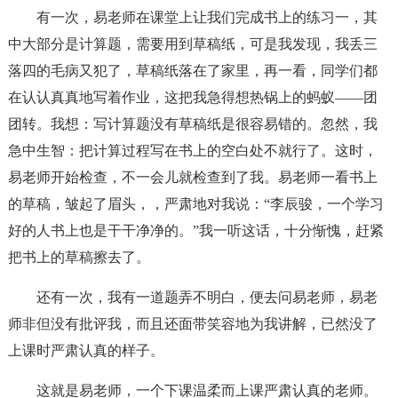
有一次，易老师在课堂上让我们完成书上的练习一，其
中大部分是计算题，需要用到草稿纸，可是我发现，我丢三
落四的毛病又犯了，草稿纸落在了家里，再一看，同学们都
在认认真真地写着作业，这把我急得想热锅上的蚂蚁——团
团转。我想：写计算题没有草稿纸是很容易错的。忽然，我
急中生智：把计算过程写在书上的空白处不就行了。这时，
易老师开始检查，不一会儿就检查到了我。易老师一看书上
的草稿，皱起了眉头，，严肃地对我说：“李辰骏，一个学习
好的人书上也是干干净净的。”我一听这话，十分惭愧，赶紧
把书上的草稿擦去了。
还有一次，我有一道题弄不明白，便去问易老师，易老
师非但没有批评我，而且还面带笑容地为我讲解，已然没了
上课时严肃认真的样子。
这就是易老师，一个下课温柔而上课严肃认真的老师。