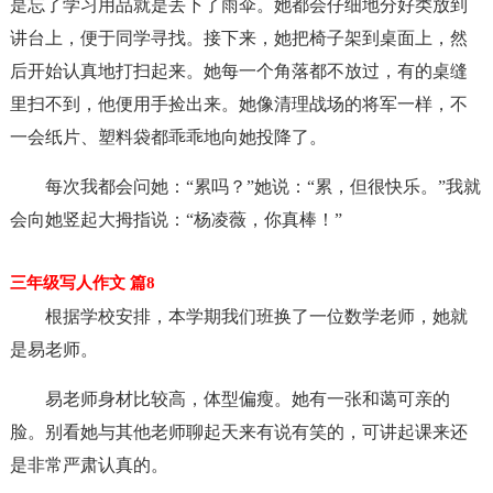
是忘了学习用品就是丢下了雨伞。她都会仔细地分好类放到
讲台上，便于同学寻找。接下来，她把椅子架到桌面上，然
后开始认真地打扫起来。她每一个角落都不放过，有的桌缝
里扫不到，他便用手捡出来。她像清理战场的将军一样，不
一会纸片、塑料袋都乖乖地向她投降了。
每次我都会问她：“累吗？”她说：“累，但很快乐。”我就
会向她竖起大拇指说：“杨凌薇，你真棒！”
三年级写人作文 篇8
根据学校安排，本学期我们班换了一位数学老师，她就
是易老师。
易老师身材比较高，体型偏瘦。她有一张和蔼可亲的
脸。别看她与其他老师聊起天来有说有笑的，可讲起课来还
是非常严肃认真的。