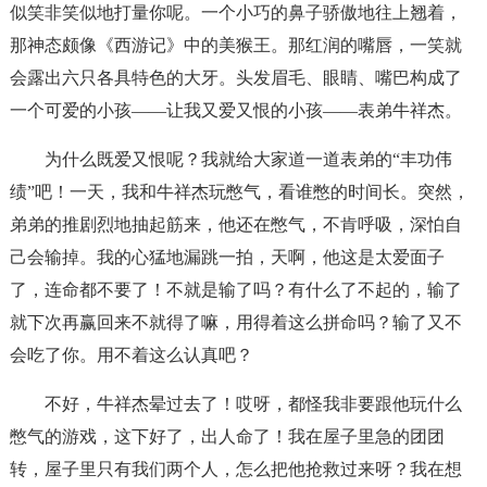
似笑非笑似地打量你呢。一个小巧的鼻子骄傲地往上翘着，
那神态颇像《西游记》中的美猴王。那红润的嘴唇，一笑就
会露出六只各具特色的大牙。头发眉毛、眼睛、嘴巴构成了
一个可爱的小孩——让我又爱又恨的小孩——表弟牛祥杰。
为什么既爱又恨呢？我就给大家道一道表弟的“丰功伟
绩”吧！一天，我和牛祥杰玩憋气，看谁憋的时间长。突然，
弟弟的推剧烈地抽起筋来，他还在憋气，不肯呼吸，深怕自
己会输掉。我的心猛地漏跳一拍，天啊，他这是太爱面子
了，连命都不要了！不就是输了吗？有什么了不起的，输了
就下次再赢回来不就得了嘛，用得着这么拼命吗？输了又不
会吃了你。用不着这么认真吧？
不好，牛祥杰晕过去了！哎呀，都怪我非要跟他玩什么
憋气的游戏，这下好了，出人命了！我在屋子里急的团团
转，屋子里只有我们两个人，怎么把他抢救过来呀？我在想