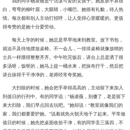
我的同学杨凌薇是个活泼可爱的女孩子。她皮肤不算很
白，弯弯的柳叶眉，大眼睛，小嘴巴。她很有礼貌，待人热
情。每次都和别人主动打招呼，让人觉得心里暖暖的。更值
得夸赞的是她十分爱劳动。
每天上学的时候，她总是早早地来到教室。放下书包，
就迫不及待地摆放桌椅。不一会儿，一排排桌椅就像放哨的
士兵一样摆得整整齐齐。中午吃完饭后，讲台上总是洒了很
多汤呀，饭呀的，她马上提一桶水来，把抹布拧干，然后把
讲台抹得干干净净的，老师经常夸奖她。
大扫除的时候，她会把手举得高高的，主动留下来加入
到值日的行列中。有的同学说：“杨凌薇，别傻了，老是留下
来大扫除，我们早点回去玩吧。”她却说：“教室就像我们的
家，我们都要爱护她。”说着就热火朝天地干了起来。平常做
值日的时候，她先把桌面收拾干净，有的同学丢三落四，不