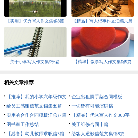
【实用】优秀写人作文集锦8篇
【精品】写人记事作文汇编六篇
关于小学写人作文集锦6篇
【精华】叙事写人作文集锦9篇
相关文章推荐
【推荐】我的小学六年级作文
企业出租脚手架合同模板
3篇
给员工感谢信范文锦集五篇
一切皆有可能演讲稿
实用的合作合同模板汇总八篇
【精品】优秀写人作文300字
图书室工作总结
汇编六篇
关于维修合同十篇
【必备】幼儿教师求职信3篇
给客人道歉信范文集锦8篇