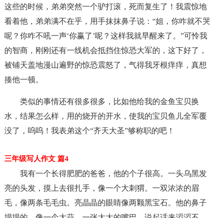
这些的时候，弟弟突然一个驴打滚，死而复生了！我震惊地
看着他，弟弟满不在乎，用手抹抹鼻子说：“姐，你咋就不哭
呢？你咋不吼一声‘你赢了’呢？这样我就早醒来了。”可怜我
的智商，刚刚还有一线机会抵挡住惊恐大军的，这下好了，
被铺天盖地漫山遍野的惊恐震怒了，气得我牙根痒痒，真想
揍他一顿。
类似的事情还有很多很多，比如他给我的金鱼宝贝换
水，结果怎么样，用的烧开的开水，使我的宝贝鱼儿全军覆
没了，呜呜！我表弟这个“齐天大圣”够称职的吧！
三年级写人作文 篇4
我有一个长得肥肥的爸爸，他的个子很高。一头乌黑发
亮的头发，摸上去很扎手，像一个大刺猬。一双浓浓的眉
毛，像两条毛毛虫。亮晶晶的眼睛像两颗黑宝石。他的鼻子
塌塌的，像一个大蒜。一张大大的嘴巴，说起话来滔滔不