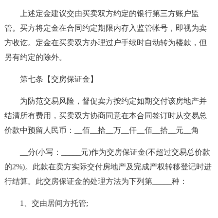
上述定金建议交由买卖双方约定的银行第三方账户监
管。买方将定金在合同约定期限内存入监管帐号，即视为卖
方收讫。定金在买卖双方办理过户手续时自动转为楼款，但
另有约定的除外。
第七条【交房保证金】
为防范交易风险，督促卖方按约定如期交付该房地产并
结清所有费用，买卖双方协商同意在本合同签订时从交易总
价款中预留人民币：__佰__拾__万__仟__佰__拾__元__角
__分(小写：_____元)作为交房保证金(不超过交易总价款
的2%)。此款在卖方实际交付房地产及完成产权转移登记时进
行结算。此交房保证金的处理方法为下列第_____种：
1、交由居间方托管;