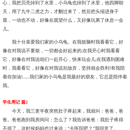
心，我把贝壳掉到了水里，小乌龟也掉到了水里，他四脚朝
天，用了九牛二虎之力，才翻过来了，然后把头缩进身子
晨，一动也不动，好像在观望什么，又好像玩累了休息一会
儿。
我十分喜爱我们家的小乌龟。在我烦脑时我看看它，好
像在对我说不要烦，一切都会好起来的;在我开心时我看看
它，好像在对我说咱们一起开心，快来玩会儿;在我遇到困难
时，我看看它，好像在对我说别放弃，坚持就会胜利!有我陪
着你加油!......我们家的小乌龟是我最好的朋友，它总是陪伴着
我。
学生周记 篇2
今天，我三更半夜突然肚子疼起来，我就叫：爸爸，爸
爸。爸爸跑到我房间问：怎么了？我告诉爸爸：我肚子疼得
不得了，这时候妈妈也过来说：“去医院吧？”我同意了。