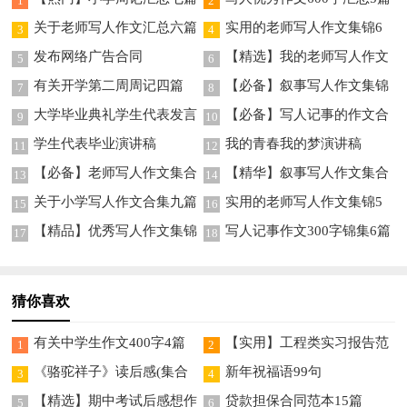
1
2
关于老师写人作文汇总六篇
实用的老师写人作文集锦6
3
4
篇
发布网络广告合同
【精选】我的老师写人作文
5
6
集锦八篇
有关开学第二周周记四篇
【必备】叙事写人作文集锦
7
8
7篇
大学毕业典礼学生代表发言
【必备】写人记事的作文合
9
10
稿
集五篇
学生代表毕业演讲稿
我的青春我的梦演讲稿
11
12
【热】
【必备】老师写人作文集合
【精华】叙事写人作文集合
13
14
8篇
五篇
关于小学写人作文合集九篇
实用的老师写人作文集锦5
15
16
篇
【精品】优秀写人作文集锦
写人记事作文300字锦集6篇
17
18
六篇
猜你喜欢
有关中学生作文400字4篇
【实用】工程类实习报告范
1
2
文集合10篇
《骆驼祥子》读后感(集合
新年祝福语99句
3
4
15篇)
【精选】期中考试后感想作
贷款担保合同范本15篇
5
6