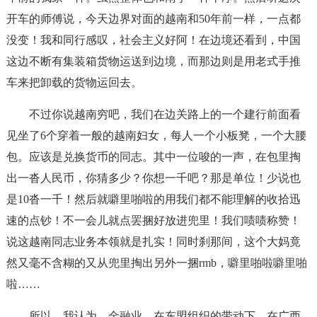
开车的师傅说，今天边界对面的越南和50年前一样，一点都
没变！我和同行感叹，社会主义好阿！在边境还看到，中国
这边不断有集装箱货物运送到边境，而那边则是用老式手推
车来把卸载的货物运回去。
不过你说越南穷吧，我们在边关路上的一个建行前面看
见坐了6个穿着一般的越南妇女，每人一个小板凳，一个大腰
包。应该是兑换货币的同志。其中一位唆的一声，在包里掏
出一沓人民币，你猜多少？你想一千吧？那是单位！少说也
是10沓一千！然后就噼里啪啦的用我们都不能理解的收拾迅
速的点钞！不一会儿就点罢捆好放进兜里！我们啧啧称赞！
说这越南同志业务本领就是扎实！同时刹那间，这个大妈竟
然又毫不含糊的又从兜里掏出另外一捆rmb，噼里啪啦噼里啪
啦……
所以，我认为，金融业，在东盟组织的带动下，在广西