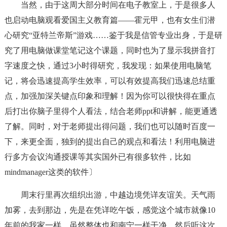
当然，由于这周大部分时间在电子教室上，于是很多人
也启动电脑观看爱国主义教育篇——霍元甲，也有女生们潜
心研究“亚特兰帝斯”游戏……鉴于我是信管专业出身，于是研
究了用电脑做课堂笔记这个课题，同时也为了显示我拼音打
字速度之快，通过3小时得研究，我发现：如果使用电脑笔
记，将会迅速提高学生效率，可以有效提高我们迅速总结重
点，加强加深关键点印象和理解！因为你可以很快得在重点
后打出你脑子里得个人看法，结合老师ppt和讲解，能更通透
了解。同时，对于老师提出得问题，我们也可以随时百度一
下，来更全面，独到的提出自己的观点和看法！利用电脑进
行多方会议沟通授课等其实国外已有很多软件，比如
mindmanager这类的软件〕
周末行里再次组织出游，中越边境凭详友谊关。天气雨
加雾，去到那边，先是在凭详吃午饭，感觉这个城市就像10
年前的我家一样。虽然整体也和南宁一样干净。然后听这次