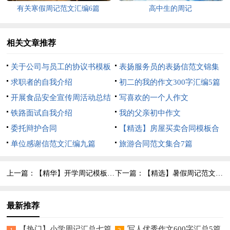
有关寒假周记范文汇编6篇
高中生的周记
相关文章推荐
关于公司与员工的协议书模板
表扬服务员的表扬信范文锦集
合集10篇
求职者的自我介绍
五篇
初二的我的作文300字汇编5篇
开展食品安全宣传周活动总结
写喜欢的一个人作文
铁路面试自我介绍
我的父亲初中作文
委托辩护合同
【精选】房屋买卖合同模板合
单位感谢信范文汇编九篇
集7篇
旅游合同范文集合7篇
上一篇：
【精华】开学周记模板锦集7篇
下一篇：
【精选】暑假周记范文汇总8篇
最新推荐
【热门】小学周记汇总七篇
写人优秀作文600字汇总5篇