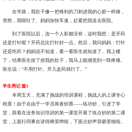
在半路，我肚子像一把锋利的刀刺进我的心脏一样痛，
突然，我呕吐了。妈妈加快车速，赶紧把我送去医院。
到了医院以后，连一个人影都没有，这时我想：是开药
还是打针呢？开药总比打针好一点。然后，我问妈妈：打针
还是吃药？妈妈说不知道，看一看医生就知道了。我上楼
了，结果医生按了按我的肚子，我马上能感觉到一阵疼痛。
医生说：“不用打针。开几盒药就行了。”
学生周记 篇3
本周五天，充满了挑战的培训课程，挑战人的上课专心
程度！由于在由于一学员将沓钞票——练功钞，引进了学
堂，跟着在业务知识培训的第一课堂开展了练点钞的第二课
堂，上面行同事在讲得稀里哗啦，下面点钞声音噼里啪啦。