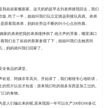
是我叔叔家搬新家。这天奶奶提早去刘老师接我回去，我们
饭 ,吃了一半，姐姐叫我们玩立定跳远和接玩具跳。弟弟
老是跟着我弟弟，妈妈在旁边不断的叫小心点别伤着。
阿姨家的弟弟把我的弟弟撞摔倒了,他大声的哭着，嘴里满口
..接着我们去了叔叔的新家参观了下，姐姐叫我们去她房间
儿，妈妈就叫我们回家了。
安全食品的课堂。
声欢迎。阿姨非常高兴。开始讲了，我们都很专心地听讲，
上的照片以后才知道：原来我们吃的很多东西是加工过的。
门口的食物。
是人们编出来的呢,原来我国一年可以生产200到300多亿