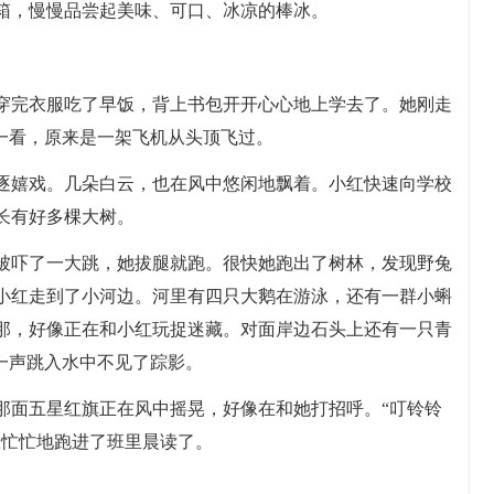
箱，慢慢品尝起美味、可口、冰凉的棒冰。
穿完衣服吃了早饭，背上书包开开心心地上学去了。她刚走
一看，原来是一架飞机从头顶飞过。
逐嬉戏。几朵白云，也在风中悠闲地飘着。小红快速向学校
长有好多棵大树。
被吓了一大跳，她拔腿就跑。很快她跑出了树林，发现野兔
小红走到了小河边。河里有四只大鹅在游泳，还有一群小蝌
那，好像正在和小红玩捉迷藏。对面岸边石头上还有一只青
一声跳入水中不见了踪影。
那面五星红旗正在风中摇晃，好像在和她打招呼。“叮铃铃
急忙忙地跑进了班里晨读了。