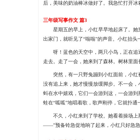
后，美味的奶油棒冰做好了。我急忙打开冰
三年级写事作文 篇3
星期五的早上，小红早早地起床了。她
出家门，就听见了“嗡嗡”的声音。小红抬头
呀！蓝色的天空中，两只小鸟，正在追
走去。走了一会，她来到了森林。树林里面
突然，有一只野兔蹦到小红面前，小红
没有追上来，她才慢慢放缓脚步。不一会，
蚪在水中嬉戏，它们一会游到这，一会游到
蛙在“呱呱”地唱着歌，歌声刚停，它就扑通
不久，小红来到了学校。她看着操场上
——”预备铃急促地响了起来，小红只好急