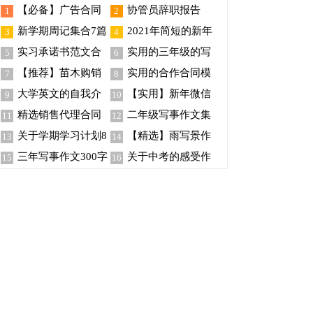
【必备】广告合同
协管员辞职报告
1
2
范文10篇
新学期周记集合7篇
2021年简短的新年
3
4
温馨祝福语摘录88句
实习承诺书范文合
实用的三年级的写
5
6
集6篇
事作文300字3篇
【推荐】苗木购销
实用的合作合同模
7
8
合同4篇
板合集五篇
大学英文的自我介
【实用】新年微信
9
10
绍模板汇编十篇
祝福语45句
精选销售代理合同
二年级写事作文集
11
12
范文锦集8篇
合15篇
关于学期学习计划8
【精选】雨写景作
13
14
篇
文合集8篇
三年写事作文300字
关于中考的感受作
15
16
锦集七篇
文集合五篇