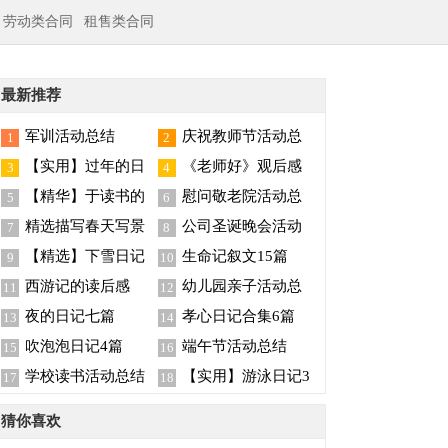
劳动类合同
租售类合同
最新推荐
军训活动总结
庆祝教师节活动总
1
2
结
【实用】过年的日
《老师好》观后感
3
4
记3篇
【精华】于读书的
慰问敬老院活动总
5
6
演讲稿锦集四篇
结
精选描写春天写景
公司圣诞晚会活动
7
8
的作文六篇
总结
【精选】下雪日记
生命记叙文15篇
9
10
四篇
西游记的读后感
幼儿园亲子活动总
11
12
结
夜的日记七篇
孝心日记合集6篇
13
14
吹泡泡日记4篇
端午节活动总结
15
16
学校读书活动总结
【实用】游泳日记3
17
18
篇
猜你喜欢