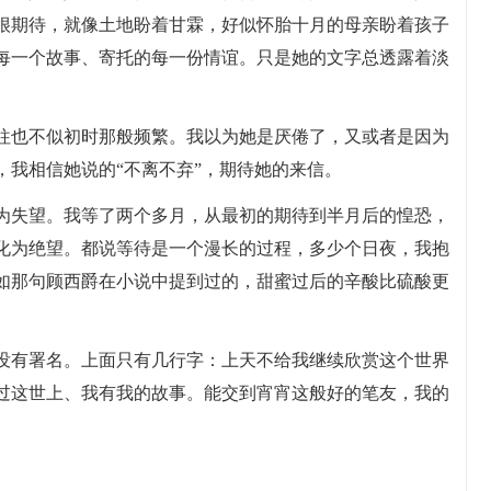
很期待，就像土地盼着甘霖，好似怀胎十月的母亲盼着孩子
每一个故事、寄托的每一份情谊。只是她的文字总透露着淡
往也不似初时那般频繁。我以为她是厌倦了，又或者是因为
，我相信她说的“不离不弃”，期待她的来信。
为失望。我等了两个多月，从最初的期待到半月后的惶恐，
化为绝望。都说等待是一个漫长的过程，多少个日夜，我抱
如那句顾西爵在小说中提到过的，甜蜜过后的辛酸比硫酸更
没有署名。上面只有几行字：上天不给我继续欣赏这个世界
过这世上、我有我的故事。能交到宵宵这般好的笔友，我的