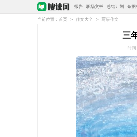
报告
职场文书
总结计划
条据
>
>
当前位置：
首页
作文大全
写事作文
三
时间：2