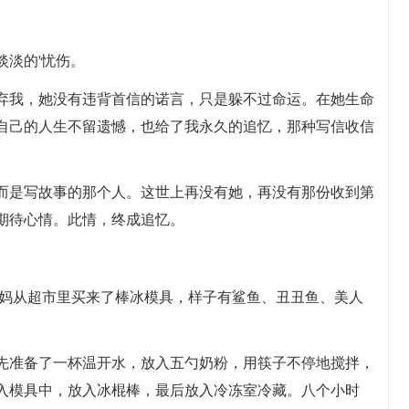
淡淡的'忧伤。
弃我，她没有违背首信的诺言，只是躲不过命运。在她生命
自己的人生不留遗憾，也给了我永久的追忆，那种写信收信
而是写故事的那个人。这世上再没有她，再没有那份收到第
期待心情。此情，终成追忆。
妈妈从超市里买来了棒冰模具，样子有鲨鱼、丑丑鱼、美人
先准备了一杯温开水，放入五勺奶粉，用筷子不停地搅拌，
入模具中，放入冰棍棒，最后放入冷冻室冷藏。八个小时