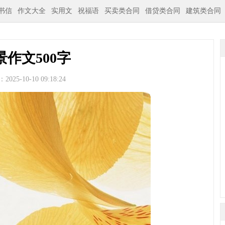
书信
作文大全
实用文
祝福语
买卖类合同
借贷类合同
建筑类合同
景作文500字
025-10-10 09:18:24