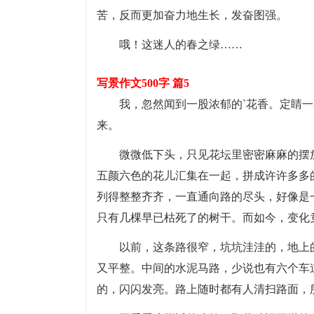
苦，反而更加奋力地生长，发奋图强。
哦！这迷人的春之绿……
写景作文500字 篇5
我，忽然闻到一股浓郁的`花香。定睛
来。
微微低下头，只见花坛里密密麻麻的摆
五颜六色的花儿汇集在一起，拼成许许多多
列得整整齐齐，一直通向路的尽头，好像是
只有几棵早已枯死了的树干。而如今，变化
以前，这条路很窄，坑坑洼洼的，地上
又平整。中间的水泥马路，少说也有六个车
的，闪闪发亮。路上随时都有人清扫路面，