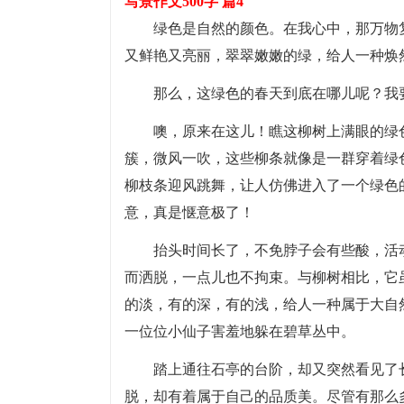
写景作文500字 篇4
绿色是自然的颜色。在我心中，那万物
又鲜艳又亮丽，翠翠嫩嫩的绿，给人一种焕
那么，这绿色的春天到底在哪儿呢？我
噢，原来在这儿！瞧这柳树上满眼的绿
簇，微风一吹，这些柳条就像是一群穿着绿
柳枝条迎风跳舞，让人仿佛进入了一个绿色
意，真是惬意极了！
抬头时间长了，不免脖子会有些酸，活
而洒脱，一点儿也不拘束。与柳树相比，它
的淡，有的深，有的浅，给人一种属于大自
一位位小仙子害羞地躲在碧草丛中。
踏上通往石亭的台阶，却又突然看见了
脱，却有着属于自己的品质美。尽管有那么