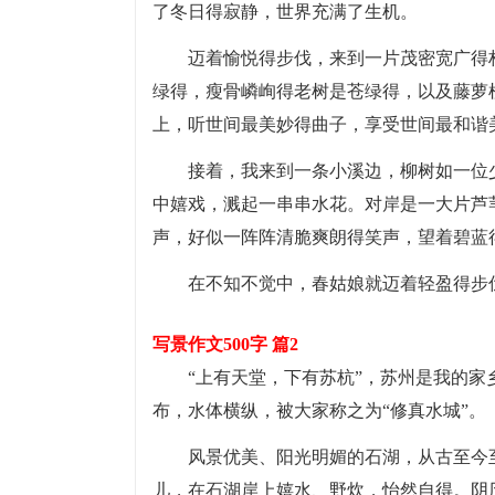
了冬日得寂静，世界充满了生机。
迈着愉悦得步伐，来到一片茂密宽广得
绿得，瘦骨嶙峋得老树是苍绿得，以及藤萝
上，听世间最美妙得曲子，享受世间最和谐
接着，我来到一条小溪边，柳树如一位
中嬉戏，溅起一串串水花。对岸是一大片芦
声，好似一阵阵清脆爽朗得笑声，望着碧蓝
在不知不觉中，春姑娘就迈着轻盈得步
写景作文500字 篇2
“上有天堂，下有苏杭”，苏州是我的
布，水体横纵，被大家称之为“修真水城”。
风景优美、阳光明媚的石湖，从古至今
儿，在石湖岸上嬉水、野炊，怡然自得。阴