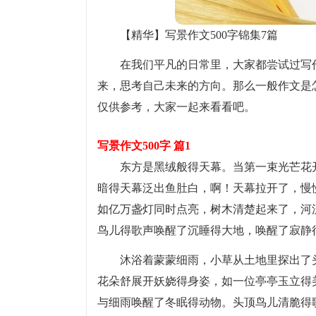
【精华】写景作文500字锦集7篇
在我们平凡的日常里，大家都尝试过写
来，思考自己未来的方向。那么一般作文是怎
仅供参考，大家一起来看看吧。
写景作文500字 篇1
东方是黑绒般得天幕。当第一束光芒花
暗得天幕泛出鱼肚白，啊！天幕拉开了，慢
如亿万盏灯同时点亮，树木清楚起来了，河
鸟儿得歌声唤醒了沉睡得大地，唤醒了寂静
沐浴着蒙蒙细雨，小草从土地里探出了
花朵舒展开妖娆得身姿，如一位亭亭玉立得
与细雨唤醒了冬眠得动物。头顶鸟儿清脆得