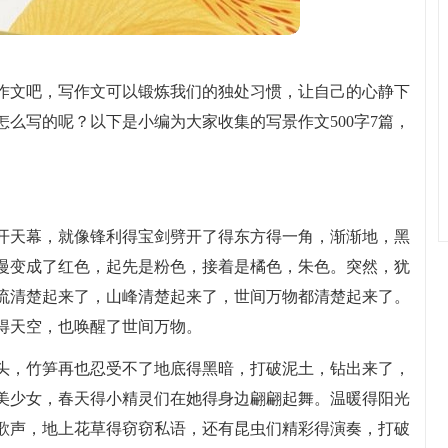
作文吧，写作文可以锻炼我们的独处习惯，让自己的心静下
么写的呢？以下是小编为大家收集的写景作文500字7篇，
开天幕，就像锋利得宝剑劈开了得东方得一角，渐渐地，黑
慢变成了红色，起先是粉色，接着是橘色，朱色。突然，犹
流清楚起来了，山峰清楚起来了，世间万物都清楚起来了。
得天空，也唤醒了世间万物。
头，竹笋再也忍受不了地底得黑暗，打破泥土，钻出来了，
美少女，春天得小精灵们在她得身边翩翩起舞。温暖得阳光
歌声，地上花草得窃窃私语，还有昆虫们精彩得演奏，打破