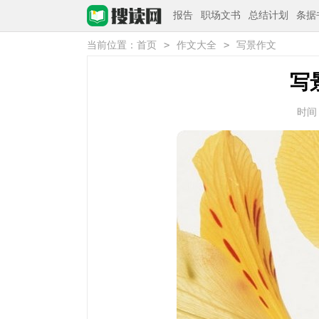
报告
职场文书
总结计划
条据
>
>
当前位置：
首页
作文大全
写景作文
写
时间：2