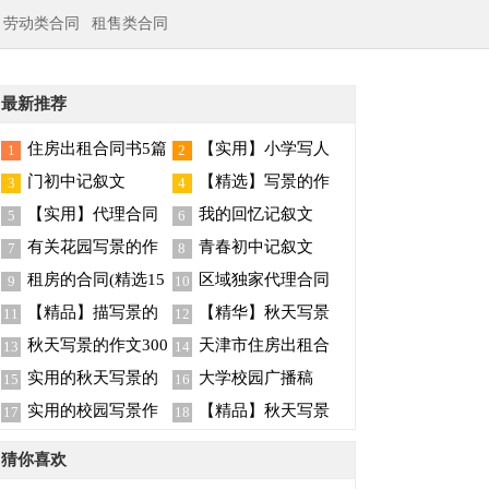
劳动类合同
租售类合同
最新推荐
住房出租合同书5篇
【实用】小学写人
1
2
作文集合9篇
门初中记叙文
【精选】写景的作
3
4
文600字集合6篇
【实用】代理合同
我的回忆记叙文
5
6
范文汇总9篇
有关花园写景的作
青春初中记叙文
7
8
文300字六篇
租房的合同(精选15
区域独家代理合同
9
10
篇)
【精品】描写景的
【精华】秋天写景
11
12
作文汇总六篇
的作文合集9篇
秋天写景的作文300
天津市住房出租合
13
14
字合集五篇
同
实用的秋天写景的
大学校园广播稿
15
16
作文300字八篇
实用的校园写景作
【精品】秋天写景
17
18
文3篇
的作文400字4篇
猜你喜欢