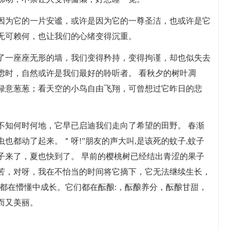
因为它的一片安谧，或许是因为它的一尊圣洁，也或许是它
无可赖何，也让我们的心绪变得沉重。
了一座座无形的墙，我们变得矜持，变得拘谨，却也似失去
虑时，自然或许是我们最好的聆听者。 看秋夕的树叶凋
绿意葱葱；看天空的小鸟自由飞翔，可曾想过它昨日的悲
不知何时何地，它早已启迪我们走向了希望的田野。 春渐
也都动了起来。＂呀!”朋友的声大叫,是该死的蚊子,蚊子
子来了，夏也快到了。 早前的樱桃树已经结出青涩的果子
苦，对呀，我在不怡当的时间将它摘下，它无法继续生长，
都在懵懂中成长。它们都在酝酿:，酝酿养分，酝酿甘甜，
而又美丽。