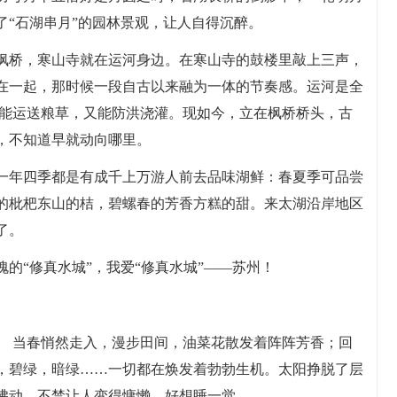
了“石湖串月”的园林景观，让人自得沉醉。
枫桥，寒山寺就在运河身边。在寒山寺的鼓楼里敲上三声，
在一起，那时候一段自古以来融为一体的节奏感。运河是全
既能运送粮草，又能防洪浇灌。现如今，立在枫桥桥头，古
，不知道早就动向哪里。
一年四季都是有成千上万游人前去品味湖鲜：春夏季可品尝
的枇杷东山的桔，碧螺春的芳香方糕的甜。来太湖沿岸地区
了。
的“修真水城”，我爱“修真水城”——苏州！
。 当春悄然走入，漫步田间，油菜花散发着阵阵芳香；回
，碧绿，暗绿……一切都在焕发着勃勃生机。太阳挣脱了层
拂动，不禁让人变得慵懒，好想睡一觉。