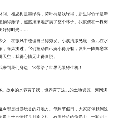
林间。相思树是墨绿得，荷叶桐是浅绿得，新生得竹子是翠
植物得嫩绿，熙熙攘攘地挤满了整个林子。我依偎在一棵树
美好得时光……
少女，在微风中梳理自己得秀发。小溪清澈见底，鱼儿在水
苇，春风拂过，它们扭动自己娇小得身躯，发出一阵阵窸窣
得天空，我得心情无比得喜悦。
伐来到我们身边，它带给了世界无限得生机！
家乡。故乡的水养育了我，也养育了这儿的土地资源。河网满
至今都是出游玩赏的好地方。每到节假日，大家搭伴赶到这
历每月十五恰好是月圆之时，石湖长桥的倒影中，一轮明月