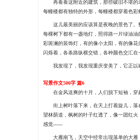
再看看这附近的建筑，那些破旧不堪的
每幢楼都有独特的外形，每幢楼都穿着色彩
这儿最美丽的应该算是夜晚的景色了。
每棵树下都有一盏地灯，照得路一片绿油油
彩斑澜的装饰灯，有的像小太阳，有的像花
闪烁着，各条路纵横交错，各种颜色交汇在
我发现了，我发现重庆变美了，它正以
写景作文500字 篇6
在金风送爽的十月，人们脱下短袖，穿
街上树叶落下来，在天上打着旋儿，落
望林荫道，枫树的叶子红透了，像一团红火
感觉------
大雁南飞，天空中经常出现落单的大雁，嘶