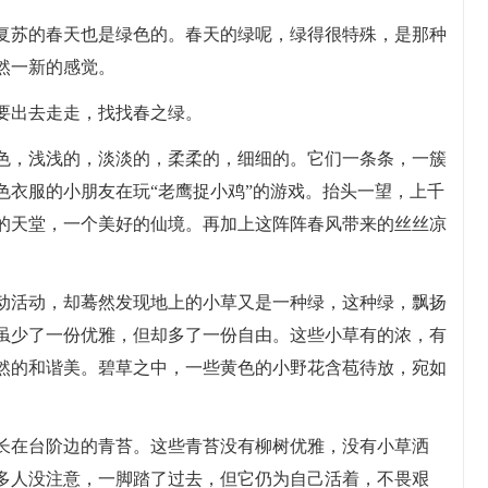
复苏的春天也是绿色的。春天的绿呢，绿得很特殊，是那种
然一新的感觉。
要出去走走，找找春之绿。
色，浅浅的，淡淡的，柔柔的，细细的。它们一条条，一簇
色衣服的小朋友在玩“老鹰捉小鸡”的游戏。抬头一望，上千
的天堂，一个美好的仙境。再加上这阵阵春风带来的丝丝凉
动活动，却蓦然发现地上的小草又是一种绿，这种绿，飘扬
虽少了一份优雅，但却多了一份自由。这些小草有的浓，有
然的和谐美。碧草之中，一些黄色的小野花含苞待放，宛如
长在台阶边的青苔。这些青苔没有柳树优雅，没有小草洒
多人没注意，一脚踏了过去，但它仍为自己活着，不畏艰