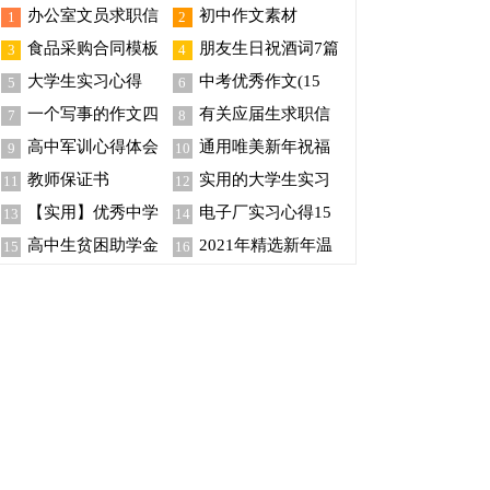
办公室文员求职信
初中作文素材
1
2
四篇
食品采购合同模板
朋友生日祝酒词7篇
3
4
汇编8篇
大学生实习心得
中考优秀作文(15
5
6
【荐】
篇)
一个写事的作文四
有关应届生求职信
7
8
篇
模板6篇
高中军训心得体会
通用唯美新年祝福
9
10
(精选15篇)
语摘录98句
教师保证书
实用的大学生实习
11
12
报告3篇
【实用】优秀中学
电子厂实习心得15
13
14
生作文汇总四篇
篇
高中生贫困助学金
2021年精选新年温
15
16
申请书
馨祝福语集锦36句