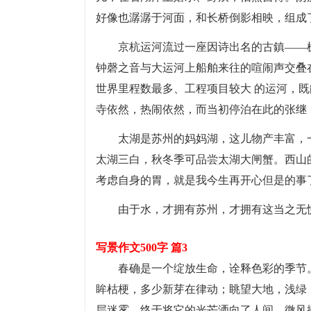
好像也潺潺于河面，和长桥倒影相映，组成
京杭运河流过一座因诗出名的古鎮——
钟磬之音与大运河上船舶来往的喧闹声交叠
世界里程数最多、工程项目较大 的运河，
寺依然，热闹依然，而当初停泊在此的张继
太湖是苏州的妈妈湖，这儿物产丰富，
太湖三白，秋冬季可品尝太湖大闸蟹。西山
考虑自身的胃，就是我今生再开心但是的事
由于水，才拥有苏州，才拥有这当之无愧
写景作文500字 篇3
春确是一个绽放生命，诠释色彩的季节
眸枯梗，多少新芽在律动；眺望大地，浅绿
层迷雾，终于将它的光芒洒向了人间。微风