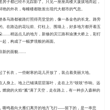
老房子都已经不见踪影了。只见一座座高楼大厦拔地而起，
鲜艳的外衣，每幢楼都散发出现代大都市的气息。
整条马路都被路灯照得亮堂堂的，像一条金色的长龙。路旁
的。在路边的花坛前、灯柱上、围墙上，好多地方都开着五
朵……稍远点儿的地方，新修的滨江路和渝澳大桥上，彩灯
一起，构成了一幅梦境般的画面。
崭新的面貌……
起了长衣，一些耐寒的花儿开放了，装点着美丽大地。
在人身上。地上已铺满层层落叶，走在上方“吱吱”作响。远
，燃烧的火焰“溅”满了天空，走在路上，有一种步入森林的
鸣着向大雁们离开的地方飞行------留下的，是一串悲