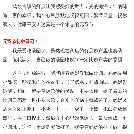
鸠兹古镇的灯展让我感受灯的世界，光的海洋，年的味
道、家的幸福，我在心里默默地祝福祖国：繁荣昌盛；祝愿
家人：健康平安！这真是一个难忘的元宵节！
元宵节初中日记 7
我最爱吃汤圆了。虽然现在商店的食品超市里也卖汤
圆，但我认为，自己做的汤圆吃起来一定比超市卖的香甜。
这不，刚放寒假，我就缠着妈妈教我做汤圆。妈妈先用
小瓢挖一些糯米面放在盆里，加了点水，和成面团。妈妈告
诉我，和面一定要掌握软硬的尺度，不要太硬，硬了煮出的
汤圆口感差；也不要太软，否则下在锅里就成粥了。妈妈又
从大面团上撕下一小块，手一捏，成了一个窝，把白糖放到
窝里，再把口捏上，然后在手心里滚来滚去，最后滚成一个
小圆球，这样一个汤圆就做好了。我学着妈妈的样子做，很