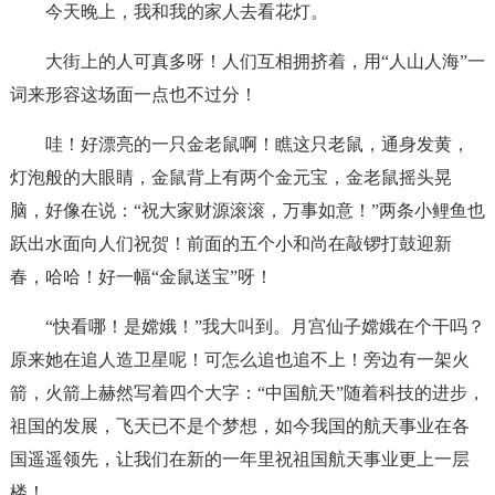
今天晚上，我和我的家人去看花灯。
大街上的人可真多呀！人们互相拥挤着，用“人山人海”一
词来形容这场面一点也不过分！
哇！好漂亮的一只金老鼠啊！瞧这只老鼠，通身发黄，
灯泡般的大眼睛，金鼠背上有两个金元宝，金老鼠摇头晃
脑，好像在说：“祝大家财源滚滚，万事如意！”两条小鲤鱼也
跃出水面向人们祝贺！前面的五个小和尚在敲锣打鼓迎新
春，哈哈！好一幅“金鼠送宝”呀！
“快看哪！是嫦娥！”我大叫到。月宫仙子嫦娥在个干吗？
原来她在追人造卫星呢！可怎么追也追不上！旁边有一架火
箭，火箭上赫然写着四个大字：“中国航天”随着科技的进步，
祖国的发展，飞天已不是个梦想，如今我国的航天事业在各
国遥遥领先，让我们在新的一年里祝祖国航天事业更上一层
楼！