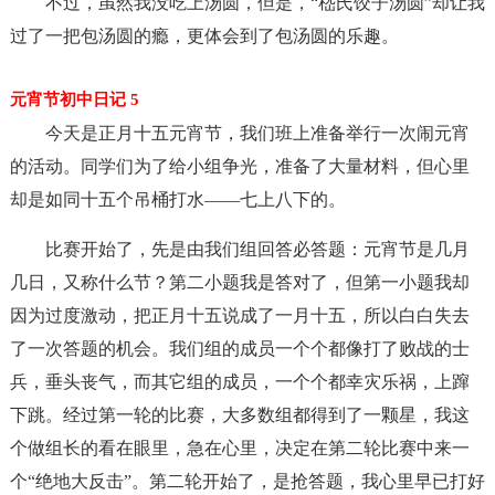
不过，虽然我没吃上汤圆，但是，“嵇氏饺子汤圆”却让我
过了一把包汤圆的瘾，更体会到了包汤圆的乐趣。
元宵节初中日记 5
今天是正月十五元宵节，我们班上准备举行一次闹元宵
的活动。同学们为了给小组争光，准备了大量材料，但心里
却是如同十五个吊桶打水——七上八下的。
比赛开始了，先是由我们组回答必答题：元宵节是几月
几日，又称什么节？第二小题我是答对了，但第一小题我却
因为过度激动，把正月十五说成了一月十五，所以白白失去
了一次答题的机会。我们组的成员一个个都像打了败战的士
兵，垂头丧气，而其它组的成员，一个个都幸灾乐祸，上蹿
下跳。经过第一轮的比赛，大多数组都得到了一颗星，我这
个做组长的看在眼里，急在心里，决定在第二轮比赛中来一
个“绝地大反击”。第二轮开始了，是抢答题，我心里早已打好