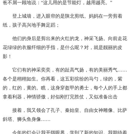
爸不屑一顾地说：“这儿用的是节能灯，越用越亮。”
登上城墙，进入眼帘的是陕北剪纸。妈妈在一旁剪着
纸，孩子高兴地手舞足蹈；
他们的身后是剪出来的火红的龙，神采飞扬。向前走花
花绿绿的衣服纤细的手指，是什么呢？对，就是靓丽的皮
影！
它们有的神采奕奕，有的趾高气扬，有的美丽秀气……
各个是栩栩如生。你再看，这五彩缤纷的马勺，绿的，紫
的，红的，黄的。瞧，这身穿盔甲的勇士，每个人的手上都
拿着利器，神情骄傲，好似刚打完胜仗，又似准备出击
接着，我又领会了孔子、秦始皇、自由女神雕像、比萨
斜塔、狮头鱼身像……
今年的灯会让我开阔眼界，学到了新的知识。我期待着