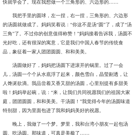
快就学会了。现在我想做一个三角形的、六边形的……
我把手里的圆球，左一捏，右一捏，三角形的、六边形
的汤圆就做成了。妈妈笑着说：“你这不是汤“圆”了，成了“汤
三角”了。不过你的创意值得称赞！”妈妈接着告诉我，汤圆不
光好吃，还有很深的寓意，它是我们中国人春节的传统食
品，象征着一家人团团圆圆、和和美美。
汤圆做好了，妈妈把汤圆下进滚开的锅里。过了一会
儿，汤圆一个个从水底浮了起来，颜色雪白，晶莹剔透，让
人馋涎欲滴。我品尝着又香又甜的汤圆，心里别提有多甜美
啦！妈妈举起碗，说：“来，让我们共同祝愿我们的祖国大家
庭，团团圆圆，和和美美。干汤圆！”我觉得今年的汤圆味道
特别甜，因为里面包进了我和妈妈美好的祝愿。
晚上，我做了一个梦。梦里，我和台湾小朋友一起包汤
圆、吃汤圆。那味道，可真是美极了……