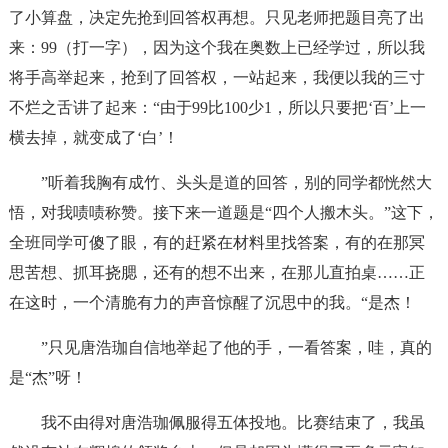
了小算盘，决定先抢到回答权再想。只见老师把题目亮了出
来：99（打一字），因为这个我在奥数上已经学过，所以我
将手高举起来，抢到了回答权，一站起来，我便以我的三寸
不烂之舌讲了起来：“由于99比100少1，所以只要把‘百’上一
横去掉，就变成了‘白’！
”听着我胸有成竹、头头是道的回答，别的同学都恍然大
悟，对我啧啧称赞。接下来一道题是“四个人搬木头。”这下，
全班同学可傻了眼，有的赶紧在材料里找答案，有的在那冥
思苦想、抓耳挠腮，还有的想不出来，在那儿直拍桌……正
在这时，一个清脆有力的声音惊醒了沉思中的我。“是杰！
”只见唐浩珈自信地举起了他的手，一看答案，哇，真的
是“杰”呀！
我不由得对唐浩珈佩服得五体投地。比赛结束了，我虽