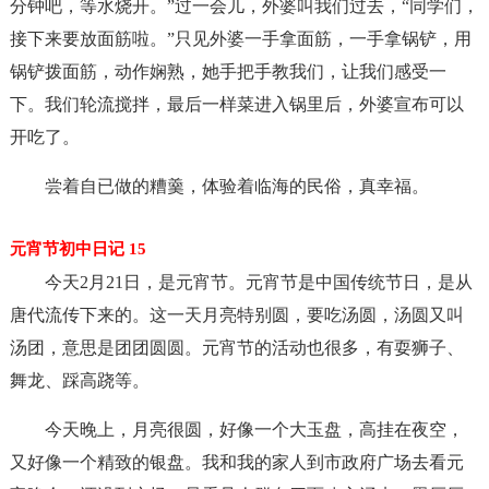
分钟吧，等水烧开。”过一会儿，外婆叫我们过去，“同学们，
接下来要放面筋啦。”只见外婆一手拿面筋，一手拿锅铲，用
锅铲拨面筋，动作娴熟，她手把手教我们，让我们感受一
下。我们轮流搅拌，最后一样菜进入锅里后，外婆宣布可以
开吃了。
尝着自已做的糟羹，体验着临海的民俗，真幸福。
元宵节初中日记 15
今天2月21日，是元宵节。元宵节是中国传统节日，是从
唐代流传下来的。这一天月亮特别圆，要吃汤圆，汤圆又叫
汤团，意思是团团圆圆。元宵节的活动也很多，有耍狮子、
舞龙、踩高跷等。
今天晚上，月亮很圆，好像一个大玉盘，高挂在夜空，
又好像一个精致的银盘。我和我的家人到市政府广场去看元