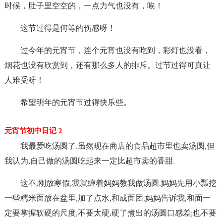
时候，肚子里空空的，一点力气也没有，唉！
这节过得是何等的伤感呀！
过今年的元宵节，连个元宵也没有吃到，彩灯也没看，
烟花也没有欣赏到，还有那么多人的排斥。过节过得可真让
人难受呀！
希望明年的元宵节过得快乐些。
元宵节初中日记 2
我最爱吃汤圆了.虽然现在商店的食品超市里也卖汤圆,但
我认为,自己做的汤圆吃起来一定比超市卖的香甜.
这不,刚放寒假,我就缠着妈妈教我做汤圆.妈妈先用小瓢挖
一些糯米面放在盆里,加了点水,和成面团.妈妈告诉我,和面一
定要掌握软硬的尺度,不要太硬,硬了煮出的汤圆口感差;也不要