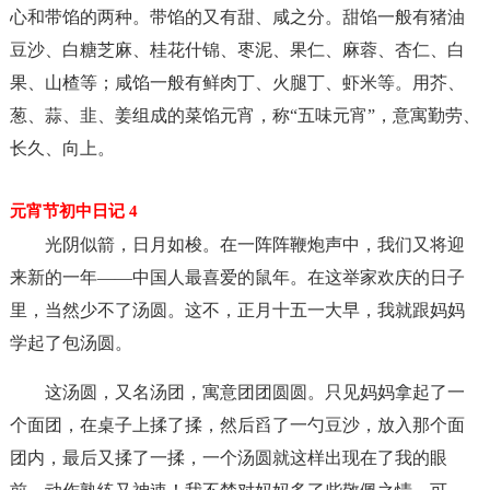
心和带馅的两种。带馅的又有甜、咸之分。甜馅一般有猪油
豆沙、白糖芝麻、桂花什锦、枣泥、果仁、麻蓉、杏仁、白
果、山楂等；咸馅一般有鲜肉丁、火腿丁、虾米等。用芥、
葱、蒜、韭、姜组成的菜馅元宵，称“五味元宵”，意寓勤劳、
长久、向上。
元宵节初中日记 4
光阴似箭，日月如梭。在一阵阵鞭炮声中，我们又将迎
来新的一年——中国人最喜爱的鼠年。在这举家欢庆的日子
里，当然少不了汤圆。这不，正月十五一大早，我就跟妈妈
学起了包汤圆。
这汤圆，又名汤团，寓意团团圆圆。只见妈妈拿起了一
个面团，在桌子上揉了揉，然后舀了一勺豆沙，放入那个面
团内，最后又揉了一揉，一个汤圆就这样出现在了我的眼