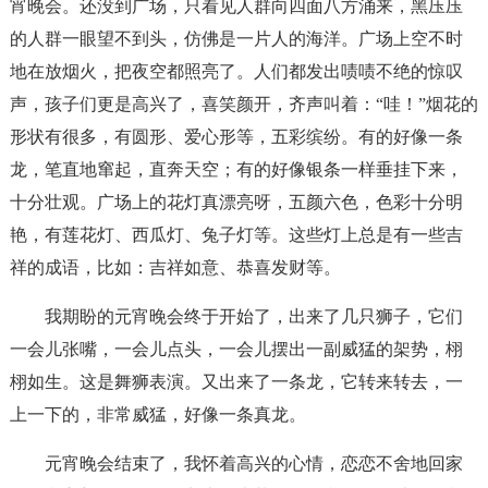
宵晚会。还没到广场，只看见人群向四面八方涌来，黑压压
的人群一眼望不到头，仿佛是一片人的海洋。广场上空不时
地在放烟火，把夜空都照亮了。人们都发出啧啧不绝的惊叹
声，孩子们更是高兴了，喜笑颜开，齐声叫着：“哇！”烟花的
形状有很多，有圆形、爱心形等，五彩缤纷。有的好像一条
龙，笔直地窜起，直奔天空；有的好像银条一样垂挂下来，
十分壮观。广场上的花灯真漂亮呀，五颜六色，色彩十分明
艳，有莲花灯、西瓜灯、兔子灯等。这些灯上总是有一些吉
祥的成语，比如：吉祥如意、恭喜发财等。
我期盼的元宵晚会终于开始了，出来了几只狮子，它们
一会儿张嘴，一会儿点头，一会儿摆出一副威猛的架势，栩
栩如生。这是舞狮表演。又出来了一条龙，它转来转去，一
上一下的，非常威猛，好像一条真龙。
元宵晚会结束了，我怀着高兴的心情，恋恋不舍地回家