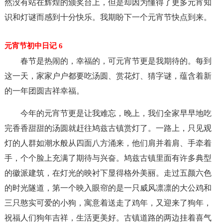
然没有站在辉煌的颁奖台上，但是却因为懂得了更多元宵知
识和灯谜而感到十分快乐。我期盼下一个元宵节快点到来。
元宵节初中日记 6
春节是热闹的，幸福的，可元宵节更是我期待的。每到
这一天，家家户户都要吃汤圆、赏花灯、猜字谜，蕴含着新
的一年团圆吉祥幸福。
今年的元宵节更是让我难忘，晚上，我们全家早早地吃
完香香甜甜的汤圆就赶往鸠兹古镇赏灯了。一路上，只见观
灯的人群如潮水般从四面八方涌来，他们肩并着肩、手牵着
手，个个脸上充满了期待与兴奋。鸠兹古镇里面有许多典型
的徽派建筑，在灯光的映衬下显得格外美丽。走过五颜六色
的时光隧道，第一个映入眼帘的是一只威风凛凛的大公鸡和
三只憨实可爱的小狗，寓意着送走了鸡年，又迎来了狗年，
祝福人们狗年吉祥，生活更美好。古镇道路的两边挂着喜气