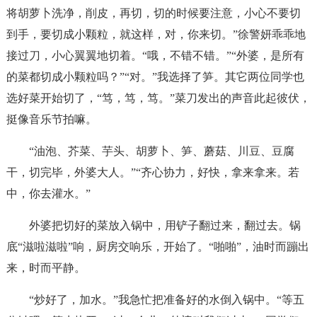
将胡萝卜洗净，削皮，再切，切的时候要注意，小心不要切
到手，要切成小颗粒，就这样，对，你来切。”徐警妍乖乖地
接过刀，小心翼翼地切着。“哦，不错不错。”“外婆，是所有
的菜都切成小颗粒吗？”“对。”我选择了笋。其它两位同学也
选好菜开始切了，“笃，笃，笃。”菜刀发出的声音此起彼伏，
挺像音乐节拍嘛。
“油泡、芥菜、芋头、胡萝卜、笋、蘑菇、川豆、豆腐
干，切完毕，外婆大人。”“齐心协力，好快，拿来拿来。若
中，你去灌水。”
外婆把切好的菜放入锅中，用铲子翻过来，翻过去。锅
底“滋啦滋啦”响，厨房交响乐，开始了。“啪啪”，油时而蹦出
来，时而平静。
“炒好了，加水。”我急忙把准备好的水倒入锅中。“等五