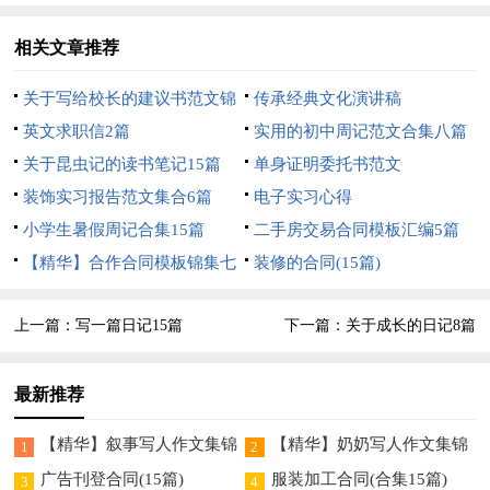
相关文章推荐
关于写给校长的建议书范文锦
传承经典文化演讲稿
集10篇
英文求职信2篇
实用的初中周记范文合集八篇
关于昆虫记的读书笔记15篇
单身证明委托书范文
装饰实习报告范文集合6篇
电子实习心得
小学生暑假周记合集15篇
二手房交易合同模板汇编5篇
【精华】合作合同模板锦集七
装修的合同(15篇)
篇
上一篇：
写一篇日记15篇
下一篇：
关于成长的日记8篇
最新推荐
【精华】叙事写人作文集锦
【精华】奶奶写人作文集锦
1
2
9篇
8篇
广告刊登合同(15篇)
服装加工合同(合集15篇)
3
4