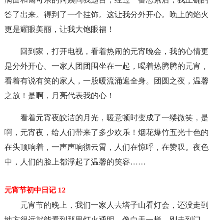
答了出来。得到了一个挂饰。这让我分外开心。晚上的焰火
更是耀眼美丽，让我大饱眼福！
回到家，打开电视，看着热闹的元宵晚会，我的心情更
是分外开心。一家人团团围坐在一起，喝着热腾腾的元宵，
看着有说有笑的家人，一股暖流涌遍全身。团圆之夜，温馨
之放！是啊，月亮代表我的心！
看着元宵夜皎洁的月光，暖意顿时变成了一缕微笑，是
啊，元宵夜，给人们带来了多少欢乐！烟花爆竹五光十色的
在头顶响着，一声声响彻云霄，人们在惊呼，在赞叹。夜色
中，人们的脸上都浮起了温馨的笑容……
元宵节初中日记 12
元宵节的晚上，我们一家人去塔子山看灯会，还没走到
地方很远就能看到那里灯火通明，像白天一样，刚走到门