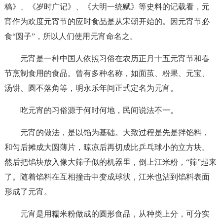
稿》、《岁时广记》、《大明一统赋》等史料的记载看，元
宵作为欢度元宵节的应时食品是从宋朝开始的。因元宵节必
食“圆子”，所以人们使用元宵命名之。
元宵是一种中国人依照习俗在农历正月十五元宵节和春
节烹制食用的食品。曾有多种名称，如面茧、粉果、元宝、
汤饼、圆不落角等，明永乐年间正式定名为元宵。
吃元宵的习俗源于何时何地，民间说法不一。
元宵的做法，是以馅为基础。大致过程是先是拌馅料，
和匀后摊成大圆薄片，晾凉后再切成比乒乓球小的立方块。
然后把馅块放入像大筛子似的机器里，倒上江米粉，“筛”起来
了。随着馅料在互相撞击中变成球状，江米也沾到馅料表面
形成了元宵。
元宵是用糯米粉做成的圆形食品，从种类上分，可分实