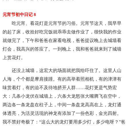
元宵节初中日记 8
吃元宵、看花灯是元宵节的习俗。元宵节这天，我早早
的起了床，收拾好吃完饭就乖乖去做作业了，很快我的作业
就做完了，下午和爸爸在家看电视，爸爸提议晚上去城墙看
灯会，我高兴的答应了。一到晚上，我和爸爸就来到了城墙
上赏花灯。
还没上城墙，这宏大的场面就把我给吓住了。这里人山
人海，个个都是摩肩接踵。有的高举着照相机，有的津津有
味赏着灯，有的迫不及待地挤开人群……花灯更是气势宏
大：几条小龙伏在城墙上，六条大龙怒张大嘴腾飞在空中，
两边各一条龙盘在柱子上，中间一条盘龙高高在上，龙灯通
体透亮，为活灵活现的神龙有添加了一份色彩，金光四射。
我不禁好奇极了：“这么大的龙灯要用多少灯，多少电呀？”爸