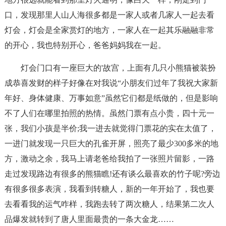
口，发现那里人山人海很多都是一家人或者几家人一起去看
灯会，灯会是全家赏灯的地方，一家人在一起其乐融融非常
的开心，我也特别开心，爸爸妈妈我在一起。
灯会门口有一座巨大的'故宫，上面有几只小熊猫被装扮
成恭喜发财的样子好像在对我说“小朋友们过年了我祝大家新
年好、身体健康、万事如意”虽然它们都是纸做的，但是影响
不了人们在哪里拍照的热情。虽然门票有点小贵，四十元一
张，我们小孩是半价;我一进去就觉得门票花的实在太值了，
一进门就发现一只巨大的孔雀开屏，照亮了最少300多米的地
方，激动之余，我马上请老爸给我拍了一张照片留影，一路
走过发现路边有很多的熊猫瞧!还有谈么最喜欢的竹子呢?旁边
有很多很多表演，我看到转糖人，新的一年开始了，我也要
去看看我的运气咋样，我跑去转了两次糖人，结果第二次人
品爆发就转到了唐人里面最贵的一条大金龙……