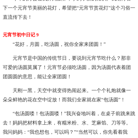
下一个元宵节美丽的花灯，希望把“元宵节赏花灯”这个习俗一
直流传下去！
元宵节初中日记 9
“花好，月圆，吃汤圆，祝你全家来团圆！”
元宵节是中国的传统节日，要说到元宵节吃什么？那非
可爱的汤圆莫属了！元宵节必须吃汤圆，因为汤圆代表着团
团圆圆的意思，能让全家团圆！
天刚一黑，天空中就变得热闹起来。一个个礼炮就像一
朵朵鲜艳的花在空中绽放！而我们全家就在家“包汤圆”！
“包汤圆喽！包汤圆喽！”我兴奋地叫着，在桌子前跳来跳
去！妈妈把材料拿上来，有糯米粉、水、芝麻馅、刀等等。
我问妈妈：“我也想包，可以吗？”“当然可以，你先看着我