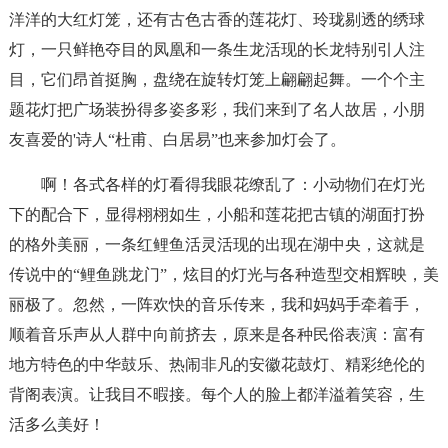
洋洋的大红灯笼，还有古色古香的莲花灯、玲珑剔透的绣球
灯，一只鲜艳夺目的凤凰和一条生龙活现的长龙特别引人注
目，它们昂首挺胸，盘绕在旋转灯笼上翩翩起舞。一个个主
题花灯把广场装扮得多姿多彩，我们来到了名人故居，小朋
友喜爱的'诗人“杜甫、白居易”也来参加灯会了。
啊！各式各样的灯看得我眼花缭乱了：小动物们在灯光
下的配合下，显得栩栩如生，小船和莲花把古镇的湖面打扮
的格外美丽，一条红鲤鱼活灵活现的出现在湖中央，这就是
传说中的“鲤鱼跳龙门”，炫目的灯光与各种造型交相辉映，美
丽极了。忽然，一阵欢快的音乐传来，我和妈妈手牵着手，
顺着音乐声从人群中向前挤去，原来是各种民俗表演：富有
地方特色的中华鼓乐、热闹非凡的安徽花鼓灯、精彩绝伦的
背阁表演。让我目不暇接。每个人的脸上都洋溢着笑容，生
活多么美好！