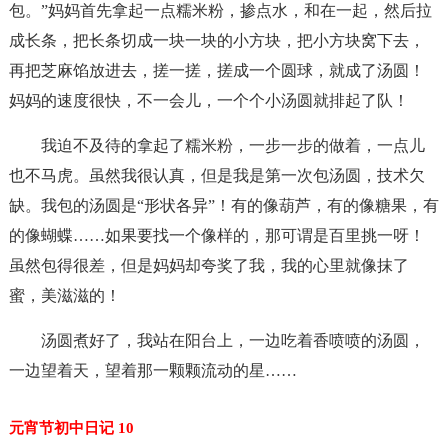
包。”妈妈首先拿起一点糯米粉，掺点水，和在一起，然后拉
成长条，把长条切成一块一块的小方块，把小方块窝下去，
再把芝麻馅放进去，搓一搓，搓成一个圆球，就成了汤圆！
妈妈的速度很快，不一会儿，一个个小汤圆就排起了队！
我迫不及待的拿起了糯米粉，一步一步的做着，一点儿
也不马虎。虽然我很认真，但是我是第一次包汤圆，技术欠
缺。我包的汤圆是“形状各异”！有的像葫芦，有的像糖果，有
的像蝴蝶……如果要找一个像样的，那可谓是百里挑一呀！
虽然包得很差，但是妈妈却夸奖了我，我的心里就像抹了
蜜，美滋滋的！
汤圆煮好了，我站在阳台上，一边吃着香喷喷的汤圆，
一边望着天，望着那一颗颗流动的星……
元宵节初中日记 10