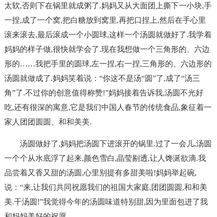
太软,否则下在锅里就成粥了.妈妈又从大面团上撕下一小块,手
一捏,成了一个窝,把白糖放到窝里,再把口捏上,然后在手心里
滚来滚去,最后滚成一个小圆球,这样一个汤圆就做好了.我学着
妈妈的样子做,很快就学会了.现在我想做一个三角形的、六边
形的……我把手里的圆球,左一捏,右一捏,三角形的、六边形的
汤圆就做成了.妈妈笑着说：“你这不是汤“圆”了,成了“汤三
角”了.不过你的创意值得称赞!”妈妈接着告诉我,汤圆不光好
吃,还有很深的寓意,它是我们中国人春节的传统食品,象征着一
家人团团圆圆、和和美美.
汤圆做好了,妈妈把汤圆下进滚开的锅里.过了一会儿,汤圆
一个个从水底浮了起来,颜色雪白,晶莹剔透,让人馋涎欲滴.我
品尝着又香又甜的汤圆,心里别提有多甜美啦!妈妈举起碗,
说：“来,让我们共同祝愿我们的祖国大家庭,团团圆圆,和和美
美.干汤圆!”我觉得今年的汤圆味道特别甜,因为里面包进了我
和妈妈美好的祝愿.