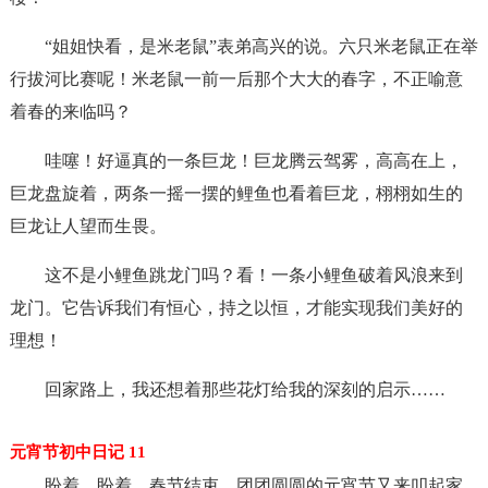
“姐姐快看，是米老鼠”表弟高兴的说。六只米老鼠正在举
行拔河比赛呢！米老鼠一前一后那个大大的春字，不正喻意
着春的来临吗？
哇噻！好逼真的一条巨龙！巨龙腾云驾雾，高高在上，
巨龙盘旋着，两条一摇一摆的鲤鱼也看着巨龙，栩栩如生的
巨龙让人望而生畏。
这不是小鲤鱼跳龙门吗？看！一条小鲤鱼破着风浪来到
龙门。它告诉我们有恒心，持之以恒，才能实现我们美好的
理想！
回家路上，我还想着那些花灯给我的深刻的启示……
元宵节初中日记 11
盼着，盼着、春节结束，团团圆圆的元宵节又来叩起家