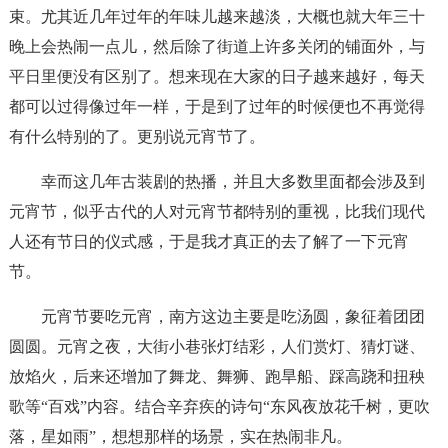
束。尤其近几年过年的年味儿越来越淡，大概也就大年三十
晚上会热闹一点儿，然后除了街道上许多关闭的铺面外，与
平日里便没有区别了。想来现在大家的日子越来越好，每天
都可以过得像过年一样，于是到了过年的时候便也不再觉得
有什么特别的了。更别说元宵节了。
幸而这几年古装剧的热播，并且大多数里面都会涉及到
元宵节，似乎古代的人对元宵节都特别的重视，比我们现代
人还有节日的仪式感，于是我才真正的去了解了一下元宵
节。
元宵节要吃元宵，南方这边主要是吃汤圆，象征着团团
圆圆。元宵之夜，大街小巷张灯结彩，人们赏灯、猜灯谜、
放焰火，后来还增加了舞龙、舞狮、跑旱船、踩高跷和扭秧
歌等“百戏”内容。结合辛弃疾的诗句“东风夜放花千树，更吹
落，星如雨”，想想那样的场景，实在热闹非凡。