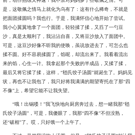
前，动作熟练又神速！我不禁对妈妈多了些敬佩之情。可
是，这敬佩之情马上就化为乌有了：这有什么稀奇，不就是
把面团揉圆吗？我也行。于是，我满怀信心地开始了尝试。
我小心翼翼地拿了一个面团，轻轻揉了揉，又舀了一勺豆
沙，真是太顺利了，我沾沾自喜，又将豆沙放入了面团中。
可是，这豆沙好像不听我的使唤，虽说放进去了，可怎么也
揉不圆。好不容易揉圆了，馅呢，却流出来了。我看着流出
来的馅，心生一计。我拿起那个失败的半成品，又揉了揉，
最后又将它揉了揉，这样，“嵇氏饺子汤圆”就诞生了。妈妈见
状，再也不让我包了，我只好将我满满的期望寄托在了那“四
不像”上，希望它能不让我失望。
“哦！出锅喽！”我飞快地向厨房奔过去，想一睹我那“嵇
氏饺子汤圆”，可是，我傻眼了，我那“四不像”不但没熟，
还“破相”了。哎，只好饿一个上午了。