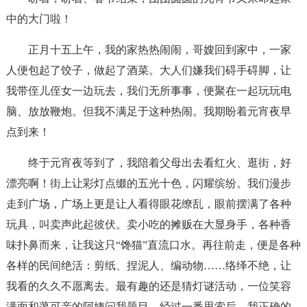
中的大门啦！
正月十五上午，我的家热热闹闹，哥嫂回到家中，一家
人便包起了饺子，做起了酒菜。大人们嫌我们碍手碍脚，让
我带侄儿侄女一边玩去，我们无所事事，便聚在一起玩玩电
脑、放放鞭炮。但我不满足于这种热闹。我期盼着元宵夜早
点到来！
终于元宵夜等到了，我陪着父母出去看红火、逛街，好
漂亮啊！街上让彩灯点缀的五光十色，闪耀缤纷。我们漫步
走到广场，广场上更是让人看得眼花缭乱，眼前摆满了各种
玩具，叫卖声此起彼伏。卖小吃的摊贩在大显身手，各种香
味扑鼻而来，让我这只“馋猫”直流口水。再往前走，便是各种
各样的民间绝活：剪纸、捏泥人、编动物……络绎不绝，让
我看的久久不愿离去。最有趣的还是猜灯谜活动，一位笑容
满面和蔼可亲的阿姨问我题目，经过一番思索后，我正确的