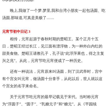
晚上,我做了一个梦.梦里,我和台湾小朋友一起包汤圆、吃
汤圆.那味道,可真是美极了……
元宵节初中日记 3
相传，元宵起源于春秋时期的楚昭王。某个正月十五
日，楚昭王经过长江，见江面有漂浮物，为一种外白内红的
甜美食物。楚昭王请教孔子，孔子说“此浮萍果也，得之主复
兴之兆”。从此，元宵节吃元宵便成了一种历史。
还有一种说法，元宵原来叫汤圆，到了汉武帝时，宫中
有个宫女叫元宵，做汤圆十分拿手，从此以后，世人就以这
个宫女的名字来命名。
关于元宵节吃元宵的最早记载见于宋代。当时称元宵
为“浮圆子”、“圆子”、“乳糖元子”和“糖元”。从《平园续