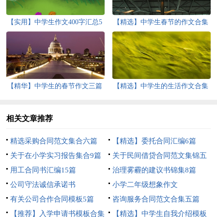
【实用】中学生作文400字汇总5
【精选】中学生春节的作文合集
篇
9篇
【精华】中学生的春节作文三篇
【精选】中学生的生活作文合集
7篇
相关文章推荐
精选采购合同范文集合六篇
【精选】委托合同汇编6篇
关于在小学实习报告集合9篇
关于民间借贷合同范文集锦五
用工合同书汇编15篇
篇
治理雾霾的建议书锦集8篇
公司守法诚信承诺书
小学二年级想象作文
有关公司合作合同模板5篇
咨询服务合同范文合集五篇
【推荐】入学申请书模板合集
【精选】中学生自我介绍模板