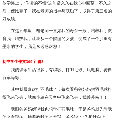
放学路上，“你读的不错”这句话久久在我心中回荡。不久之
后，便比赛了。我在老师的指导与鼓励下，取得了第三名的
好成绩。
在这五年里，谢老师一直如我的母亲一般，培养我，教
育我，呵护我，让我从一个懵懂的女孩，变成了一个肚里有
墨水的学生，我见永远感谢您！
初中学生作文300字 篇3
我的课余生活很多，有唱歌、打羽毛球、玩电脑、骑自
行车等等。
其中我最喜欢打羽毛球了，每次看爸爸妈妈把羽毛球打
得飞来飞去，就像小鸟在天空中飞来飞去，我羡慕极了！
我跟爸爸妈妈说我也想学打羽毛球，于是爸爸就先教我
怎么拿球拍，接着教我怎么发球。爸爸说：“先把球向上一