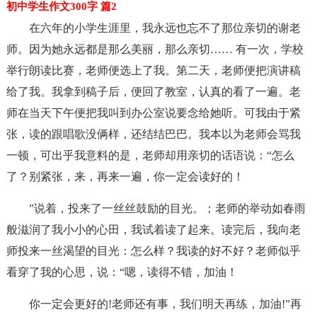
初中学生作文300字 篇2
在六年的小学生涯里，我永远也忘不了那位亲切的谢老
师。因为她永远都是那么美丽，那么亲切…… 有一次，学校
举行朗读比赛，老师便选上了我。第二天，老师便把演讲稿
给了我。我拿到稿子后，便回了教室，认真的看了一遍。老
师在当天下午便把我叫到办公室说要念给她听。可我由于紧
张，读的跟唱歌没俩样，还结结巴巴。我本以为老师会骂我
一顿，可出乎我意料的是，老师却用亲切的话语说：“怎么
了？别紧张，来，再来一遍，你一定会读好的！
”说着，投来了一丝丝鼓励的目光。；老师的举动如春雨
般滋润了我小小的心田，我试着读了起来。读完后，我向老
师投来一丝渴望的目光：怎么样？我读的好不好？老师似乎
看穿了我的心思，说：“嗯，读得不错，加油！
你一定会更好的!老师还有事，我们明天再练，加油!”再