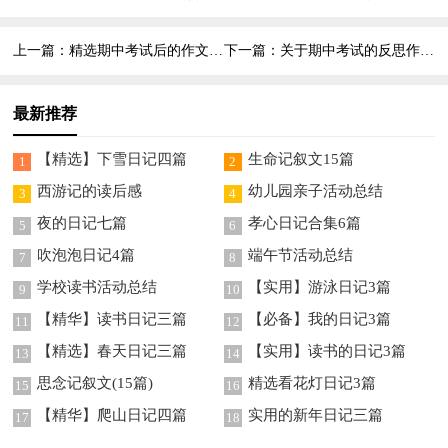
4篇
集锦7篇
上一篇：
精选期中考试后的作文集合5篇
下一篇：
关于期中考试的反思作文集锦八篇
最新推荐
【精选】下雪日记四篇
生命记叙文15篇
1
2
西游记的读后感
幼儿园亲子活动总结
3
4
夜的日记七篇
孝心日记合集6篇
5
6
吹泡泡日记4篇
端午节活动总结
7
8
学校读书活动总结
【实用】游泳日记3篇
9
10
【精华】读书日记三篇
【必备】我的日记3篇
11
12
【精选】春天日记三篇
【实用】读书的日记3篇
13
14
思念记叙文(15篇)
精选看花灯日记3篇
15
16
【精华】爬山日记四篇
实用的新年日记三篇
17
18