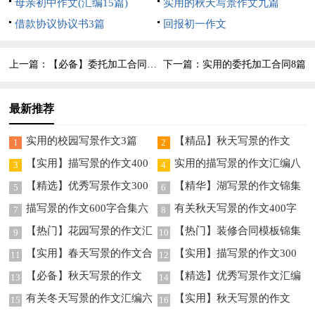
篇
母亲初中作文(汇编15篇)
实用的秋天写景作文九篇
借款协议协议书3篇
回报初一作文
上一篇：
【必备】委托加工合同三篇
下一篇：
实用的委托加工合同8篇
最新推荐
实用的校园写景作文3篇
【精品】秋天写景的作文
1
2
400字4篇
【实用】描写景的作文400
实用的描写景的作文汇编八
3
4
字5篇
篇
【精选】优秀写景作文300
【精华】湖写景的作文锦集
5
6
字七篇
9篇
描写景的作文600字合集六
有关秋天写景的作文400字
7
8
篇
三篇
【热门】花园写景的作文汇
【热门】装修合同模板锦集
9
10
编8篇
8篇
【实用】春天写景的作文合
【实用】描写景的作文300
11
12
集七篇
字7篇
【必备】秋天写景的作文
【精选】优秀写景作文汇编
13
14
300字3篇
7篇
有关冬天写景的作文汇编六
【实用】秋天写景的作文
15
16
篇
300字三篇