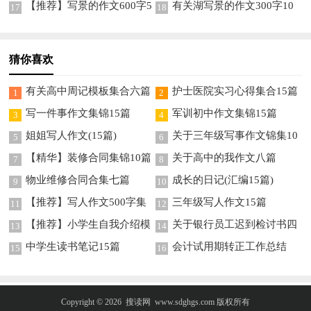
【推荐】写景的作文600字5
有关湖写景的作文300字10
17
18
篇
篇
猜你喜欢
有关高中周记模板集合六篇
护士医院实习心得集合15篇
1
2
写一件事作文集锦15篇
军训初中作文集锦15篇
3
4
姐姐写人作文(15篇)
关于三年级写事作文锦集10
5
6
篇
【精华】装修合同集锦10篇
关于高中的我作文八篇
7
8
物业维修合同合集七篇
成长的日记(汇编15篇)
9
10
【推荐】写人作文500字集
三年级写人作文15篇
11
12
锦10篇
【推荐】小学生自我介绍模
关于银行员工迟到检讨书四
13
14
板汇编6篇
篇
中学生读书笔记15篇
会计试用期转正工作总结
15
16
(集合15篇)
Copyright © 2026
搜读网
www.sdghgs.com 版权所有