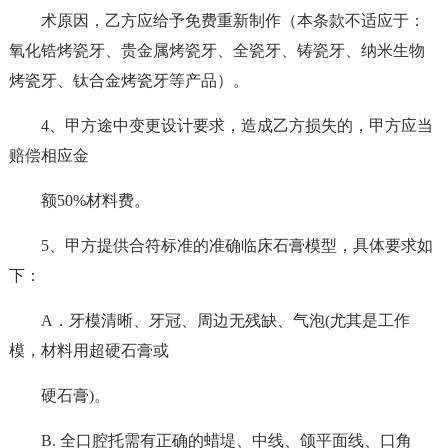
术原因，乙方应给予免费重新制作（本条款不适应于：
氧化锆烤瓷牙、贵金属烤瓷牙、全瓷牙、铸瓷牙、纳米生物
烤瓷牙、钛合金烤瓷牙等产品）。
4、甲方途中变更设计要求，造成乙方损失的，甲方应当
赔偿相应金
额50%材料费。
5、甲方提供合符标准的准确临床石膏模型，具体要求如
下：
A．牙模清晰、牙冠、周边无残缺、气泡(尤其是工作
模，材料用超硬石膏或
硬石膏)。
B. 全口腔托需有正确的蜡堤、中线、颌平面线、口角